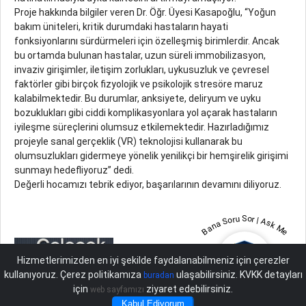
Proje hakkında bilgiler veren Dr. Öğr. Üyesi Kasapoğlu, “Yoğun
bakım üniteleri, kritik durumdaki hastaların hayati
fonksiyonlarını sürdürmeleri için özelleşmiş birimlerdir. Ancak
bu ortamda bulunan hastalar, uzun süreli immobilizasyon,
invaziv girişimler, iletişim zorlukları, uykusuzluk ve çevresel
faktörler gibi birçok fizyolojik ve psikolojik stresöre maruz
kalabilmektedir. Bu durumlar, anksiyete, deliryum ve uyku
bozuklukları gibi ciddi komplikasyonlara yol açarak hastaların
iyileşme süreçlerini olumsuz etkilemektedir. Hazırladığımız
projeyle sanal gerçeklik (VR) teknolojisi kullanarak bu
olumsuzlukları gidermeye yönelik yenilikçi bir hemşirelik girişimi
sunmayı hedefliyoruz” dedi.
Değerli hocamızı tebrik ediyor, başarılarının devamını diliyoruz.
Bana Soru Sor | Ask Me
Hizmetlerimizden en iyi şekilde faydalanabilmeniz için çerezler
kullanıyoruz. Çerez politikamıza
ulaşabilirsiniz. KVKK detayları
buradan
için
ziyaret edebilirsiniz.
web sayfamızı
Kabul Ediyorum