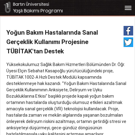
Bartın Üniversitesi
bars
Yaşlı Bakımı Programı
Yoğun Bakım Hastalarında Sanal
Gerçeklik Kullanımı Projesine
TÜBİTAK'tan Destek
Yüksekokulumuz Sağlık Bakım Hizmetleri Bölümünden Dr. Öğr.
Üyesi Elçin Sebahat Kasapoğlu yürütücülüğündeki proje,
TÜBİTAK 1002-A Hızlı Destek Modülü kapsamında
desteklenmeye hak kazandı.
"Yoğun Bakım Hastalarında Sanal
Gerçeklik Kullanımının Anksiyete, Deliryum ve Uyku
Bozukluklarına Etkisi" başlıklı projede kapalı yoğun bakım
ortamının hastalarda oluşturduğu olumsuz etkileri azaltmak
amacıyla sanal gerçeklik (VR) teknolojisi kullanılacak. Proje,
hastalarda zaman ve mekân algılarında yaşanan bozulmaları
önleyerek deliryum riskini azaltmayı, ortamın getirdiği stresi ve
anksiyeteyi düşürmeyi, gece-gündüz döngüsünün
hatırlatılmasıyla uyku kalitesini artırmayı amaçlıyor.