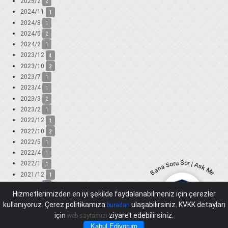
2025/2
2
2024/11
1
2024/8
1
2024/5
2
2024/2
1
2023/12
4
2023/10
2
2023/7
1
2023/4
1
2023/3
2
2023/2
1
2022/12
1
2022/10
2
2022/5
1
2022/4
1
Bana Soru Sor | Ask Me
2022/1
1
2021/12
1
2021/9
1
Hizmetlerimizden en iyi şekilde faydalanabilmeniz için çerezler
2021/8
1
kullanıyoruz. Çerez politikamıza
ulaşabilirsiniz. KVKK detayları
buradan
2021/6
2
için
ziyaret edebilirsiniz.
web sayfamızı
2021/5
1
Kabul Ediyorum