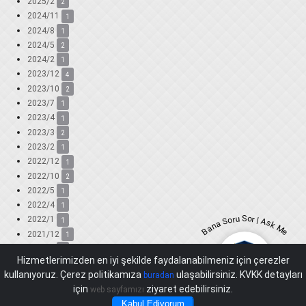
2025/2
2
2024/11
1
2024/8
1
2024/5
2
2024/2
1
2023/12
4
2023/10
2
2023/7
1
2023/4
1
2023/3
2
2023/2
1
2022/12
1
2022/10
2
2022/5
1
2022/4
1
Bana Soru Sor | Ask Me
2022/1
1
2021/12
1
2021/9
1
Hizmetlerimizden en iyi şekilde faydalanabilmeniz için çerezler
2021/8
1
kullanıyoruz. Çerez politikamıza
ulaşabilirsiniz. KVKK detayları
buradan
2021/6
2
için
ziyaret edebilirsiniz.
web sayfamızı
2021/5
1
Kabul Ediyorum