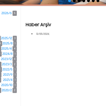
2026/6
5
Haber Arşiv
12/05/2026
2025/12
3
2025/8
3
1
2025/4
4
2024/8
1
1
2023/12
4
2023/3
2
2022/5
2
1
2021/9
1
2021/4
1
2020/10
1
2020/2
2