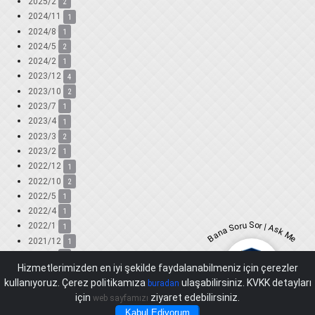
2025/2
2
2024/11
1
2024/8
1
2024/5
2
2024/2
1
2023/12
4
2023/10
2
2023/7
1
2023/4
1
2023/3
2
2023/2
1
2022/12
1
2022/10
2
2022/5
1
2022/4
1
Bana Soru Sor | Ask Me
2022/1
1
2021/12
1
2021/9
1
Hizmetlerimizden en iyi şekilde faydalanabilmeniz için çerezler
2021/8
1
kullanıyoruz. Çerez politikamıza
ulaşabilirsiniz. KVKK detayları
buradan
2021/6
2
için
ziyaret edebilirsiniz.
web sayfamızı
2021/5
1
Kabul Ediyorum